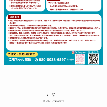
©
2021 comofarm