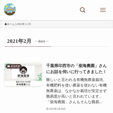
ホーム
2021年
2月
2021年2月
– date –
千葉県印西市の「柴海農園」さん
新規就農
にお話を伺いに行ってきました！
難しいと言われる有機無農薬栽培。
有機肥料を使い農薬を使わない有機
無農薬は、なかなか栽培が安定せず
難易度が高いと言われています。
「柴海農園」さんもそんな難易...
2021年2月16日