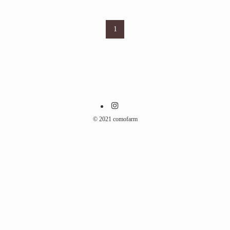
1
©
2021 comofarm